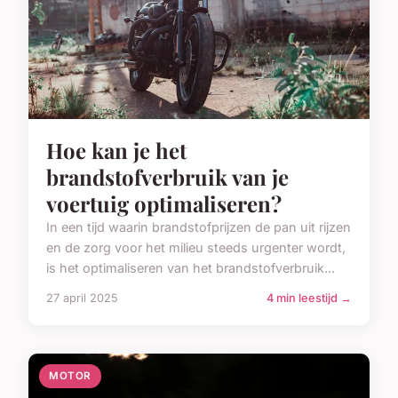
Hoe kan je het
brandstofverbruik van je
voertuig optimaliseren?
In een tijd waarin brandstofprijzen de pan uit rijzen
en de zorg voor het milieu steeds urgenter wordt,
is het optimaliseren van het brandstofverbruik...
27 april 2025
4 min leestijd →
MOTOR