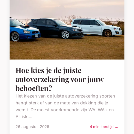
Hoe kies je de juiste
autoverzekering voor jouw
behoeften?
Het kiezen van de juiste autoverzekering soorten
hangt sterk af van de mate van dekking die je
wenst. De meest voorkomende zijn WA, WA+ en
Allrisk....
26 augustus 2025
4 min leestijd →